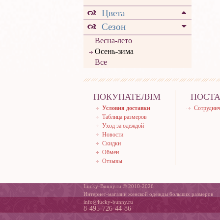
Цвета
Сезон
Весна-лето
Осень-зима
Все
ПОКУПАТЕЛЯМ
ПОСТ
Условия доставки
Сотруднич
Таблица размеров
Уход за одеждой
Новости
Скидки
Обмен
Отзывы
Lucky-Bunny.ru © 2010-2026
Интернет-магазин женской одежды больших размеров
info@lucky-bunny.ru
8-495-726-44-86