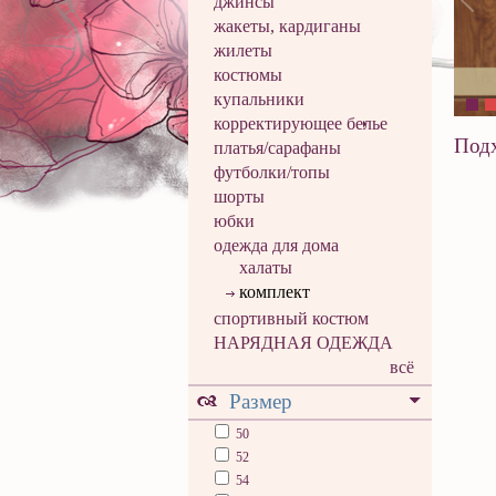
джинсы
жакеты, кардиганы
жилеты
костюмы
купальники
корректирующее белье
Подх
платья/сарафаны
футболки/топы
шорты
юбки
одежда для дома
халаты
комплект
спортивный костюм
НАРЯДНАЯ ОДЕЖДА
всё
Размер
50
52
54