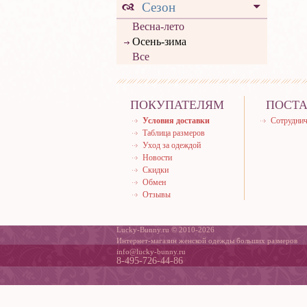
Сезон
Весна-лето
Осень-зима
Все
ПОКУПАТЕЛЯМ
ПОСТ
Условия доставки
Сотруднич
Таблица размеров
Уход за одеждой
Новости
Скидки
Обмен
Отзывы
Lucky-Bunny.ru © 2010-2026
Интернет-магазин женской одежды больших размеров
info@lucky-bunny.ru
8-495-726-44-86