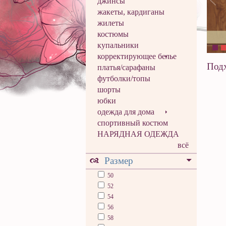
джинсы
жакеты, кардиганы
жилеты
костюмы
купальники
корректирующее белье
Подх
платья/сарафаны
футболки/топы
шорты
юбки
одежда для дома
спортивный костюм
НАРЯДНАЯ ОДЕЖДА
всё
Размер
50
52
54
56
58