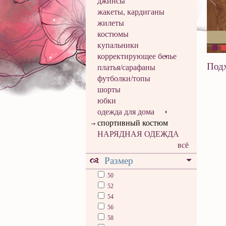
джинсы
жакеты, кардиганы
жилеты
костюмы
купальники
корректирующее белье
Подх
платья/сарафаны
футболки/топы
шорты
юбки
одежда для дома
спортивный костюм
НАРЯДНАЯ ОДЕЖДА
всё
Размер
50
52
54
56
58