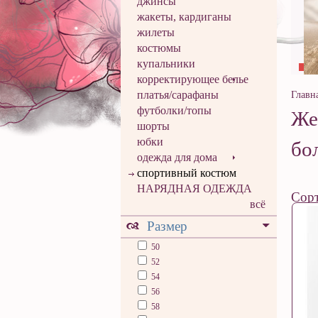
джинсы
жакеты, кардиганы
жилеты
костюмы
купальники
корректирующее белье
платья/сарафаны
Главн
футболки/топы
Же
шорты
юбки
бо
одежда для дома
спортивный костюм
НАРЯДНАЯ ОДЕЖДА
Сорт
всё
Размер
50
52
54
56
58