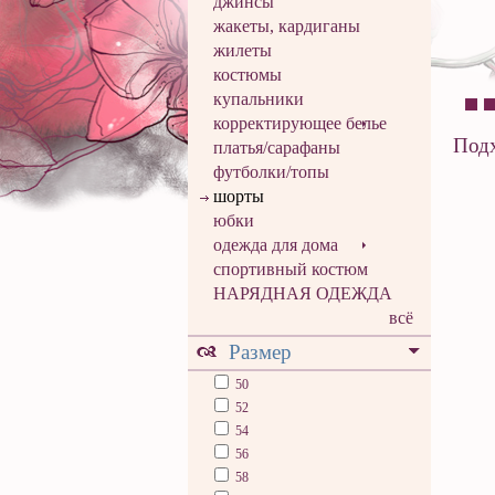
джинсы
жакеты, кардиганы
жилеты
костюмы
купальники
корректирующее белье
Подх
платья/сарафаны
футболки/топы
шорты
юбки
одежда для дома
спортивный костюм
НАРЯДНАЯ ОДЕЖДА
всё
Размер
50
52
54
56
58