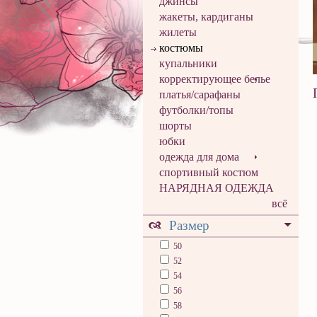
джинсы
жакеты, кардиганы
жилеты
костюмы
купальники
корректирующее белье
платья/сарафаны
футболки/топы
шорты
юбки
одежда для дома
спортивный костюм
НАРЯДНАЯ ОДЕЖДА
всё
Размер
50
52
54
56
58