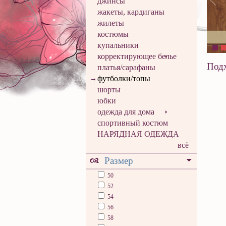
джинсы
жакеты, кардиганы
жилеты
костюмы
купальники
корректирующее белье
Подх
платья/сарафаны
футболки/топы
шорты
юбки
одежда для дома
спортивный костюм
НАРЯДНАЯ ОДЕЖДА
всё
Размер
50
52
54
56
58