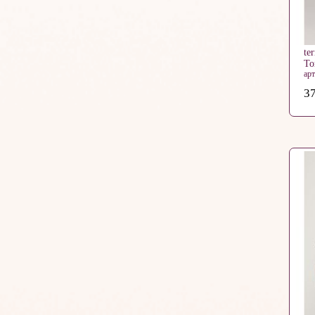
te
Т
ар
37