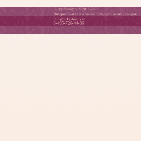
Lucky-Bunny.ru © 2010-2026
Интернет-магазин женской одежды больших размеров
info@lucky-bunny.ru
8-495-726-44-86