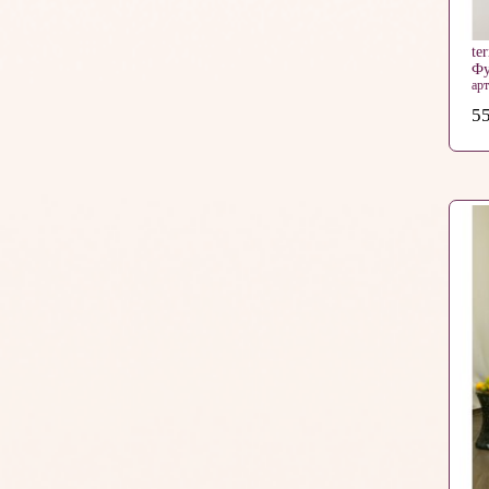
te
Фу
ар
55