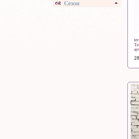
Сезон
te
Т
ар
28