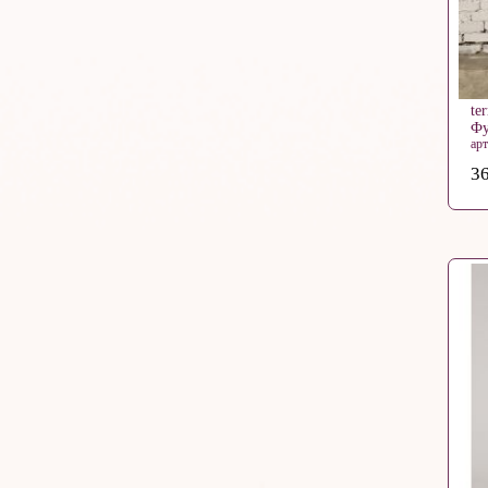
te
Фу
ар
36