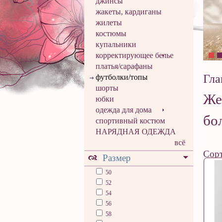
джинсы
жакеты, кардиганы
жилеты
костюмы
купальники
корректирующее белье
платья/сарафаны
Гла
футболки/топы
шорты
Же
юбки
одежда для дома
бо
спортивный костюм
НАРЯДНАЯ ОДЕЖДА
всё
Сорт
Размер
50
52
54
56
58