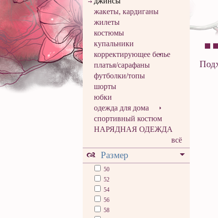
джинсы
жакеты, кардиганы
жилеты
костюмы
купальники
корректирующее белье
Подх
платья/сарафаны
футболки/топы
шорты
юбки
одежда для дома
спортивный костюм
НАРЯДНАЯ ОДЕЖДА
всё
Размер
50
52
54
56
58