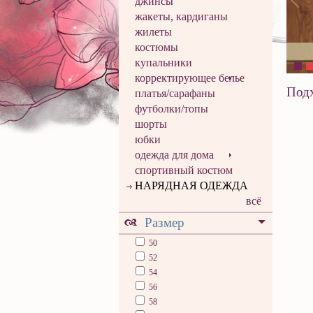
джинсы
жакеты, кардиганы
жилеты
костюмы
купальники
корректирующее белье
Подх
платья/сарафаны
футболки/топы
шорты
юбки
одежда для дома
спортивный костюм
НАРЯДНАЯ ОДЕЖДА
всё
Размер
50
52
54
56
58