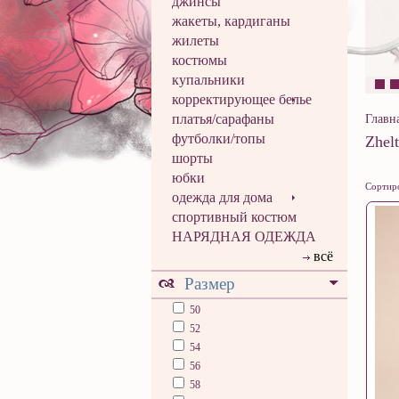
джинсы
жакеты, кардиганы
жилеты
костюмы
купальники
корректирующее белье
платья/сарафаны
Главн
футболки/топы
Zhel
шорты
юбки
Сортиро
одежда для дома
спортивный костюм
НАРЯДНАЯ ОДЕЖДА
всё
Размер
50
52
54
56
58