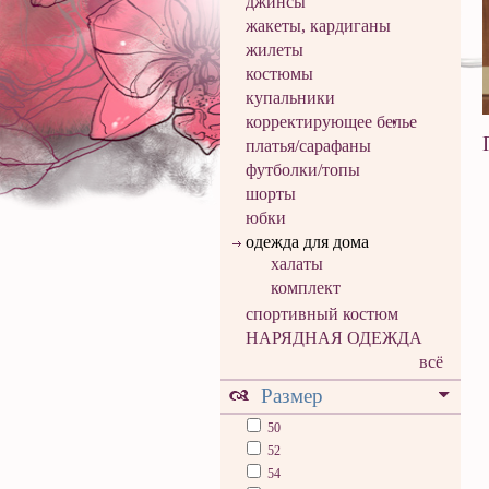
джинсы
жакеты, кардиганы
жилеты
костюмы
купальники
корректирующее белье
платья/сарафаны
футболки/топы
шорты
юбки
одежда для дома
халаты
комплект
спортивный костюм
НАРЯДНАЯ ОДЕЖДА
всё
Размер
50
52
54