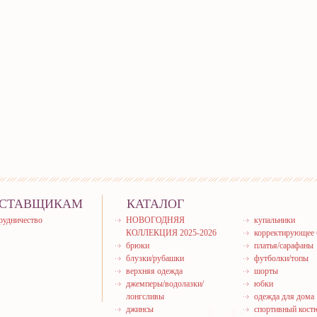
СТАВЩИКАМ
КАТАЛОГ
рудничество
НОВОГОДНЯЯ
купальники
КОЛЛЕКЦИЯ 2025-2026
корректирующее 
брюки
платья/сарафаны
блузки/рубашки
футболки/топы
верхняя одежда
шорты
джемперы/водолазки/
юбки
лонгсливы
одежда для дома
джинсы
спортивный кос