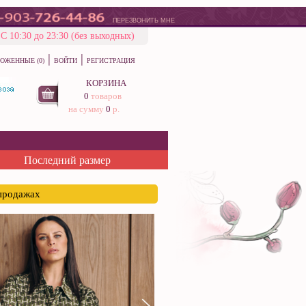
ПЕРЕЗВОНИТЬ МНЕ
С 10:30 до 23:30 (без выходных)
|
|
ОЖЕННЫЕ (0)
ВОЙТИ
РЕГИСТРАЦИЯ
КОРЗИНА
0
товаров
на сумму
0
р.
Последний размер
спродажах