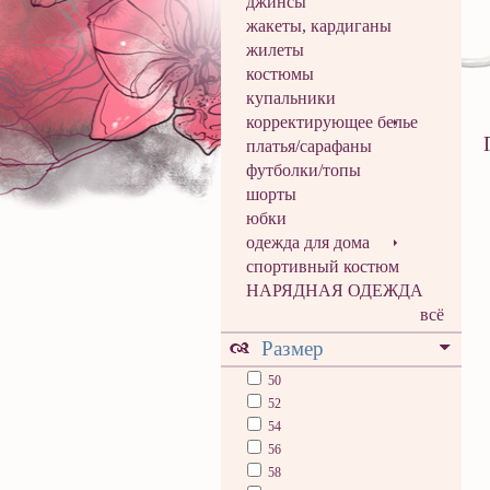
джинсы
жакеты, кардиганы
жилеты
костюмы
купальники
корректирующее белье
платья/сарафаны
футболки/топы
шорты
юбки
одежда для дома
спортивный костюм
НАРЯДНАЯ ОДЕЖДА
всё
Размер
50
52
54
56
58