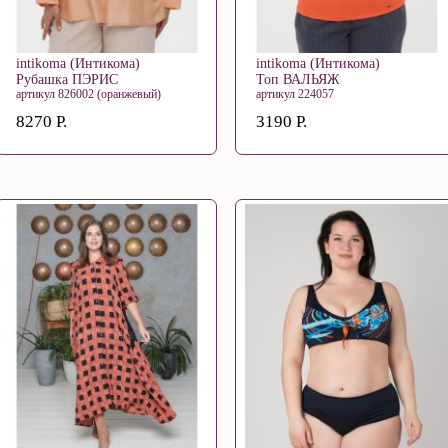
intikoma (Интикома)
intikoma (Интикома)
Рубашка ПЭРИС
Топ ВАЛЬЯЖ
артикул 826002 (оранжевый)
артикул 224057
8270 Р.
3190 Р.