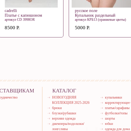
cadrelli
русское поле
Платье с капюшоном
Купальник раздельный
артикул CD 3998OR
артикул КРБ13 (оранжевые цветы)
8500 Р.
5000 Р.
СТАВЩИКАМ
КАТАЛОГ
рудничество
НОВОГОДНЯЯ
купальники
КОЛЛЕКЦИЯ 2025-2026
корректирующее 
брюки
платья/сарафаны
блузки/рубашки
футболки/топы
верхняя одежда
шорты
джемперы/водолазки/
юбки
лонгсливы
одежда для дома