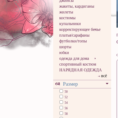
джинсы
жакеты, кардиганы
жилеты
костюмы
купальники
корректирующее белье
платья/сарафаны
футболки/топы
шорты
юбки
С
одежда для дома
спортивный костюм
НАРЯДНАЯ ОДЕЖДА
всё
Размер
50
52
54
56
58