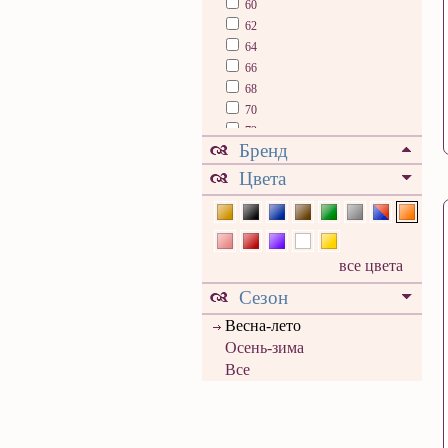
60
62
64
66
68
70
72
Бренд
74
76
Цвета
78
80
все цвета
Сезон
Весна-лето
Осень-зима
Все