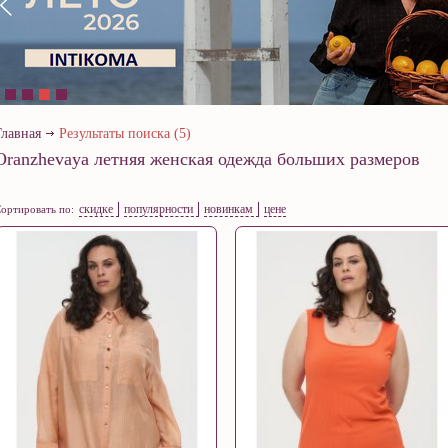
Главная
Результаты поиска (5)
Oranzhevaya летняя женская одежда больших размеров
скидке
популярности
новинкам
цене
ортировать по: