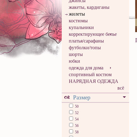
джинсы
жакеты, кардиганы
жилеты
костюмы
купальники
корректирующее белье
платья/сарафаны
футболки/топы
шорты
юбки
одежда для дома
спортивный костюм
НАРЯДНАЯ ОДЕЖДА
всё
Размер
50
52
54
56
58