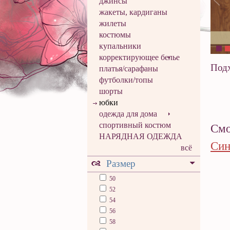
джинсы
жакеты, кардиганы
жилеты
костюмы
купальники
корректирующее белье
Подх
платья/сарафаны
футболки/топы
шорты
юбки
одежда для дома
спортивный костюм
Смо
НАРЯДНАЯ ОДЕЖДА
Син
всё
Размер
50
52
54
56
58