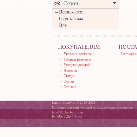
Сезон
Весна-лето
Осень-зима
Все
ПОКУПАТЕЛЯМ
ПОСТ
Условия доставки
Сотруднич
Таблица размеров
Уход за одеждой
Новости
Скидки
Обмен
Отзывы
Lucky-Bunny.ru © 2010-2026
Интернет-магазин женской одежды больших размеров
info@lucky-bunny.ru
8-495-726-44-86