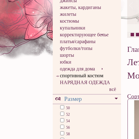
джинсы
жакеты, кардиганы
жилеты
костюмы
купальники
корректирующее белье
платья/сарафаны
Гла
футболки/топы
шорты
Ле
юбки
одежда для дома
Mo
спортивный костюм
НАРЯДНАЯ ОДЕЖДА
всё
Сорт
Размер
50
52
54
56
58