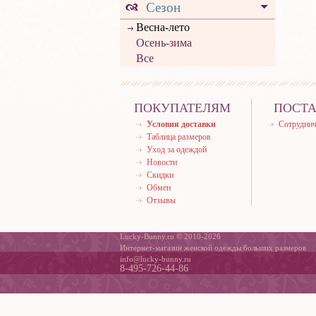
Сезон
Весна-лето
Осень-зима
Все
ПОКУПАТЕЛЯМ
ПОСТ
Условия доставки
Сотруднич
Таблица размеров
Уход за одеждой
Новости
Скидки
Обмен
Отзывы
Lucky-Bunny.ru © 2010-2026
Интернет-магазин женской одежды больших размеров
info@lucky-bunny.ru
8-495-726-44-86