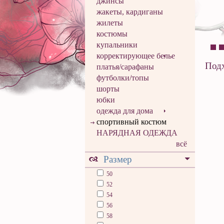
джинсы
жакеты, кардиганы
жилеты
костюмы
купальники
корректирующее белье
Подх
платья/сарафаны
футболки/топы
шорты
юбки
одежда для дома
спортивный костюм
НАРЯДНАЯ ОДЕЖДА
всё
Размер
50
52
54
56
58