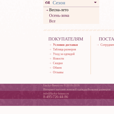
Сезон
Весна-лето
Осень-зима
Все
ПОКУПАТЕЛЯМ
ПОСТ
Условия доставки
Сотруднич
Таблица размеров
Уход за одеждой
Новости
Скидки
Обмен
Отзывы
Lucky-Bunny.ru © 2010-2026
Интернет-магазин женской одежды больших размеров
info@lucky-bunny.ru
8-495-726-44-86