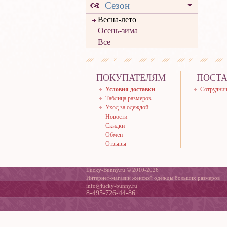
Сезон
Весна-лето
Осень-зима
Все
ПОКУПАТЕЛЯМ
ПОСТ
Условия доставки
Сотруднич
Таблица размеров
Уход за одеждой
Новости
Скидки
Обмен
Отзывы
Lucky-Bunny.ru © 2010-2026
Интернет-магазин женской одежды больших размеров
info@lucky-bunny.ru
8-495-726-44-86