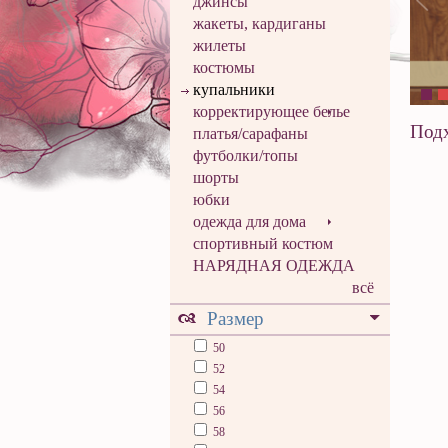
джинсы
жакеты, кардиганы
жилеты
костюмы
купальники
корректирующее белье
Подх
платья/сарафаны
футболки/топы
шорты
юбки
одежда для дома
спортивный костюм
НАРЯДНАЯ ОДЕЖДА
всё
Размер
50
52
54
56
58