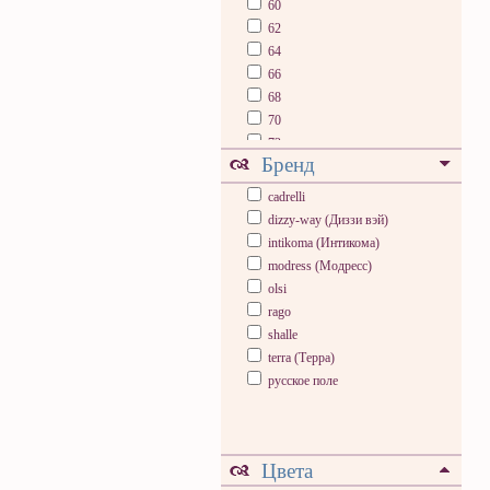
60
62
64
66
68
70
72
Бренд
74
76
cadrelli
78
dizzy-way (Диззи вэй)
80
intikoma (Интикома)
modress (Модресс)
olsi
rago
shalle
terra (Терра)
русское поле
Цвета