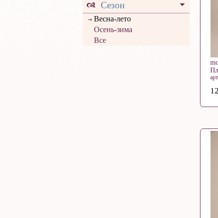
Сезон
Весна-лето
Осень-зима
Все
mo
Пл
арт
12