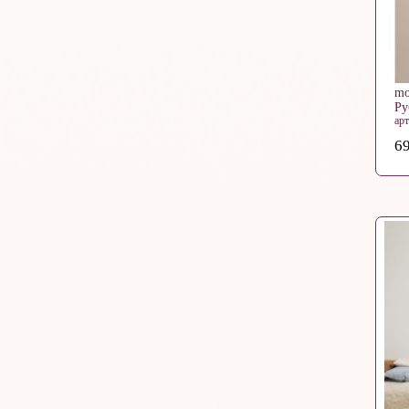
mo
Ру
арт
69