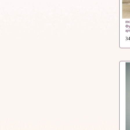
mo
Фу
ар
34