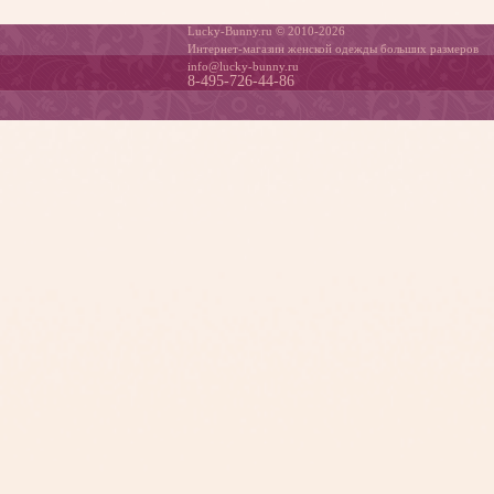
Lucky-Bunny.ru © 2010-2026
Интернет-магазин женской одежды больших размеров
info@lucky-bunny.ru
8-495-726-44-86