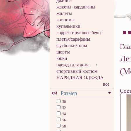
джинсы
жакеты, кардиганы
жилеты
костюмы
купальники
корректирующее белье
платья/сарафаны
Гла
футболки/топы
шорты
Ле
юбки
одежда для дома
(М
спортивный костюм
НАРЯДНАЯ ОДЕЖДА
всё
Сорт
Размер
50
52
54
56
58