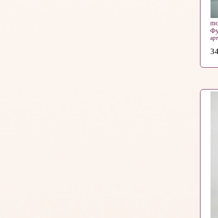
mo
Фу
ар
34