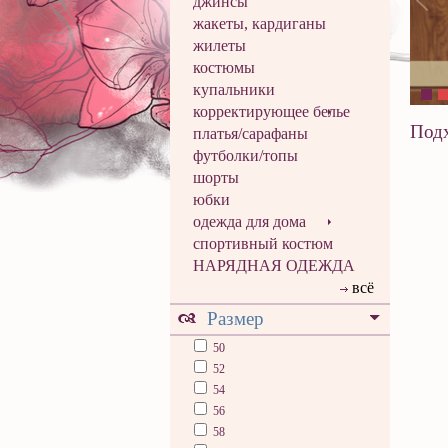
джинсы
жакеты, кардиганы
жилеты
костюмы
купальники
корректирующее белье
Подх
платья/сарафаны
футболки/топы
шорты
юбки
одежда для дома
спортивный костюм
НАРЯДНАЯ ОДЕЖДА
всё
Размер
50
52
54
56
58