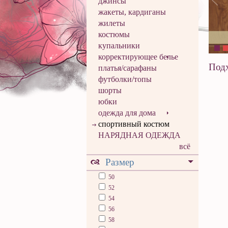
джинсы
жакеты, кардиганы
жилеты
костюмы
купальники
корректирующее белье
Подх
платья/сарафаны
футболки/топы
шорты
юбки
одежда для дома
спортивный костюм
НАРЯДНАЯ ОДЕЖДА
всё
Размер
50
52
54
56
58