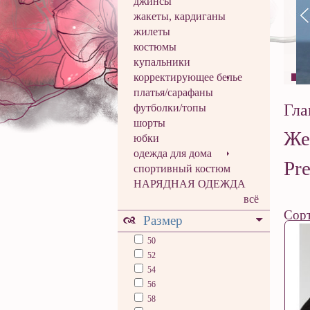
джинсы
жакеты, кардиганы
жилеты
костюмы
купальники
корректирующее белье
платья/сарафаны
Гла
футболки/топы
шорты
Же
юбки
одежда для дома
Pre
спортивный костюм
НАРЯДНАЯ ОДЕЖДА
всё
Сорт
Размер
50
52
54
56
58