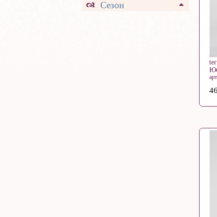
Сезон
te
Ю
ар
46