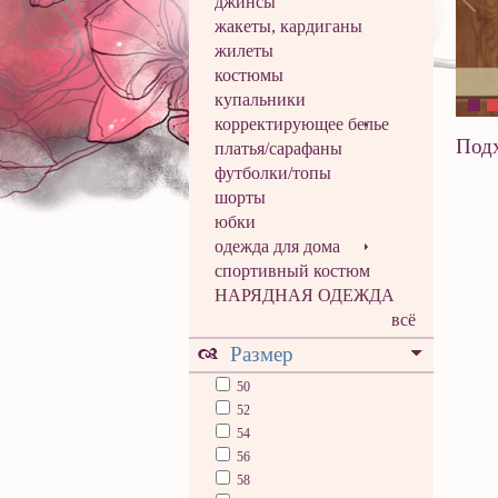
джинсы
жакеты, кардиганы
жилеты
костюмы
купальники
корректирующее белье
Подх
платья/сарафаны
футболки/топы
шорты
юбки
одежда для дома
спортивный костюм
НАРЯДНАЯ ОДЕЖДА
всё
Размер
50
52
54
56
58