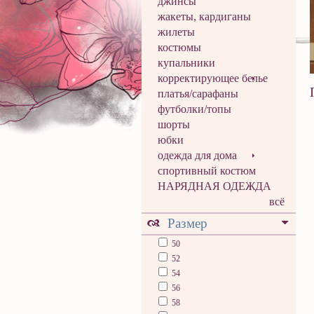
джинсы
жакеты, кардиганы
жилеты
костюмы
купальники
корректирующее белье
платья/сарафаны
футболки/топы
шорты
юбки
одежда для дома
спортивный костюм
НАРЯДНАЯ ОДЕЖДА
всё
Размер
50
52
54
56
58