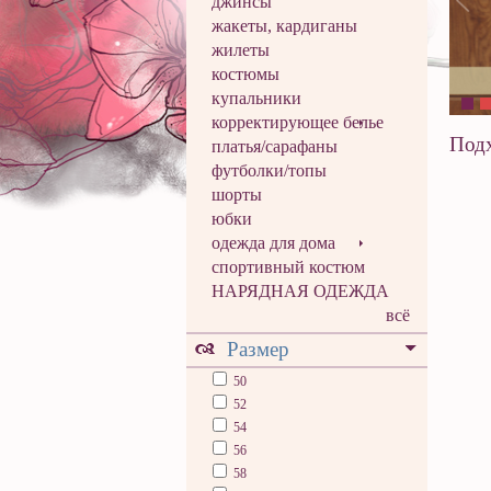
джинсы
жакеты, кардиганы
жилеты
костюмы
купальники
корректирующее белье
Подх
платья/сарафаны
футболки/топы
шорты
юбки
одежда для дома
спортивный костюм
НАРЯДНАЯ ОДЕЖДА
всё
Размер
50
52
54
56
58