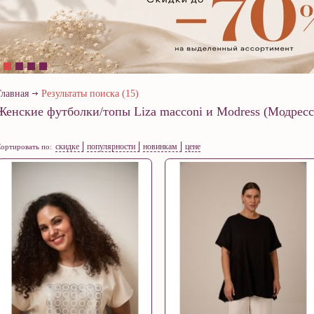
Главная
Результаты поиска (15)
Женские футболки/топы Liza macconi и Modress (Модресс
скидке
популярности
новинкам
цене
ортировать по: