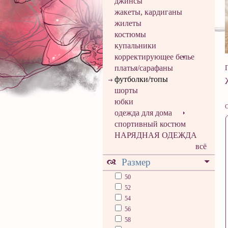
джинсы
жакеты, кардиганы
жилеты
костюмы
купальники
корректирующее белье
платья/сарафаны
футболки/топы
шорты
юбки
С
одежда для дома
спортивный костюм
НАРЯДНАЯ ОДЕЖДА
всё
Размер
50
52
54
56
58