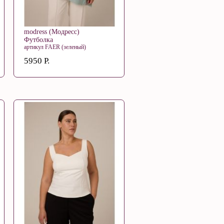
modress (Модресс)
Футболка
артикул FAER (зеленый)
5950 Р.