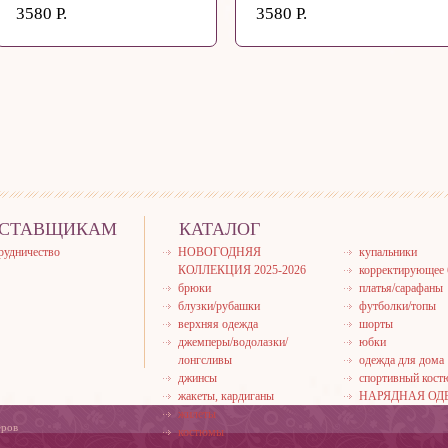
3580 Р.
3580 Р.
СТАВЩИКАМ
КАТАЛОГ
рудничество
НОВОГОДНЯЯ
купальники
КОЛЛЕКЦИЯ 2025-2026
корректирующее 
брюки
платья/сарафаны
блузки/рубашки
футболки/топы
верхняя одежда
шорты
джемперы/водолазки/
юбки
лонгсливы
одежда для дома
джинсы
спортивный кос
жакеты, кардиганы
НАРЯДНАЯ ОД
жилеты
еров
костюмы