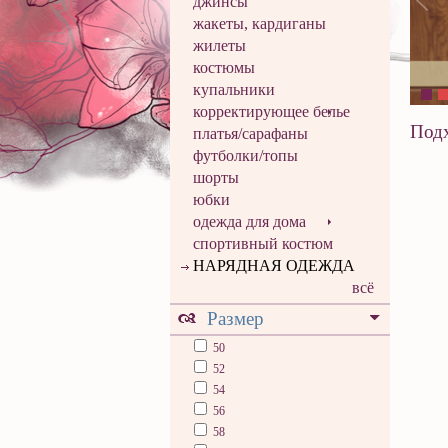
джинсы
жакеты, кардиганы
жилеты
костюмы
купальники
корректирующее белье
Подх
платья/сарафаны
футболки/топы
шорты
юбки
одежда для дома
спортивный костюм
НАРЯДНАЯ ОДЕЖДА
всё
Размер
50
52
54
56
58