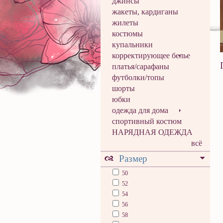
джинсы
жакеты, кардиганы
жилеты
костюмы
купальники
корректирующее белье
платья/сарафаны
футболки/топы
шорты
юбки
одежда для дома
спортивный костюм
НАРЯДНАЯ ОДЕЖДА
всё
Размер
50
52
54
56
58