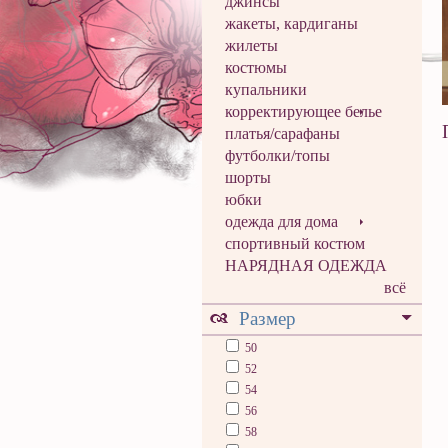
джинсы
жакеты, кардиганы
жилеты
костюмы
купальники
корректирующее белье
платья/сарафаны
футболки/топы
шорты
юбки
одежда для дома
спортивный костюм
НАРЯДНАЯ ОДЕЖДА
всё
Размер
50
52
54
56
58