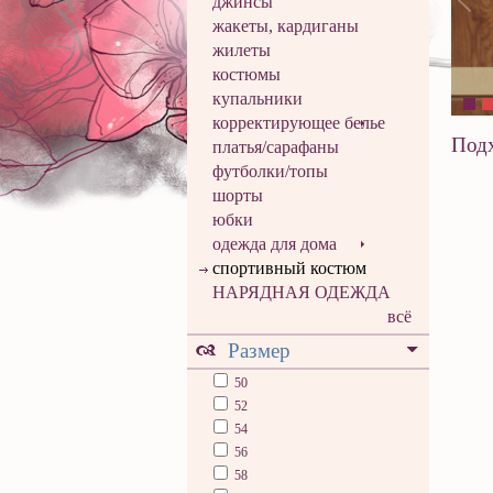
джинсы
жакеты, кардиганы
жилеты
костюмы
купальники
корректирующее белье
Подх
платья/сарафаны
футболки/топы
шорты
юбки
одежда для дома
спортивный костюм
НАРЯДНАЯ ОДЕЖДА
всё
Размер
50
52
54
56
58