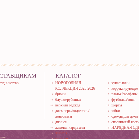
СТАВЩИКАМ
КАТАЛОГ
рудничество
НОВОГОДНЯЯ
купальники
КОЛЛЕКЦИЯ 2025-2026
корректирующее 
брюки
платья/сарафаны
блузки/рубашки
футболки/топы
верхняя одежда
шорты
джемперы/водолазки/
юбки
лонгсливы
одежда для дома
джинсы
спортивный кос
жакеты, кардиганы
НАРЯДНАЯ ОД
жилеты
еров
костюмы