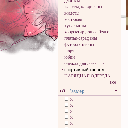
джинсы
жакеты, кардиганы
жилеты
костюмы
купальники
корректирующее белье
платья/сарафаны
футболки/топы
шорты
юбки
одежда для дома
спортивный костюм
НАРЯДНАЯ ОДЕЖДА
всё
Размер
50
52
54
56
58