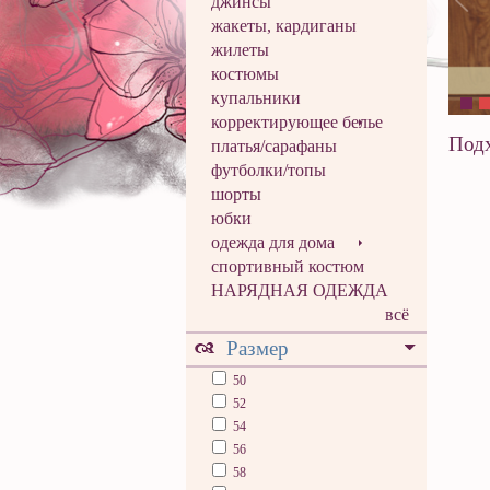
джинсы
жакеты, кардиганы
жилеты
костюмы
купальники
корректирующее белье
Подх
платья/сарафаны
футболки/топы
шорты
юбки
одежда для дома
спортивный костюм
НАРЯДНАЯ ОДЕЖДА
всё
Размер
50
52
54
56
58